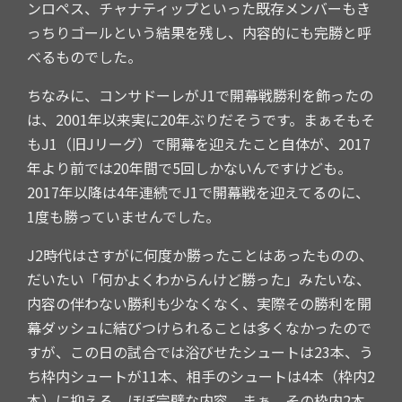
ンロペス、チャナティップといった既存メンバーもき
っちりゴールという結果を残し、内容的にも完勝と呼
べるものでした。
ちなみに、コンサドーレがJ1で開幕戦勝利を飾ったの
は、2001年以来実に20年ぶりだそうです。まぁそもそ
もJ1（旧Jリーグ）で開幕を迎えたこと自体が、2017
年より前では20年間で5回しかないんですけども。
2017年以降は4年連続でJ1で開幕戦を迎えてるのに、
1度も勝っていませんでした。
J2時代はさすがに何度か勝ったことはあったものの、
だいたい「何かよくわからんけど勝った」みたいな、
内容の伴わない勝利も少なくなく、実際その勝利を開
幕ダッシュに結びつけられることは多くなかったので
すが、この日の試合では浴びせたシュートは23本、う
ち枠内シュートが11本、相手のシュートは4本（枠内2
本）に抑える、ほぼ完璧な内容。まぁ、その枠内2本