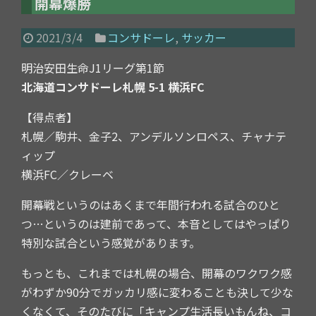
開幕爆勝
2021/3/4
コンサドーレ
,
サッカー
明治安田生命J1リーグ第1節
北海道コンサドーレ札幌 5-1 横浜FC
【得点者】
札幌／駒井、金子2、アンデルソンロペス、チャナテ
ィップ
横浜FC／クレーベ
開幕戦というのはあくまで年間行われる試合のひと
つ…というのは建前であって、本音としてはやっぱり
特別な試合という感覚があります。
もっとも、これまでは札幌の場合、開幕のワクワク感
がわずか90分でガッカリ感に変わることも決して少な
くなくて、そのたびに「キャンプ生活長いもんね、コ