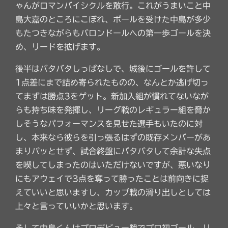
ゃんがロマンバイシクルを敢行。これがうまいこと中
島大嘉のところにこぼれ、ボールを受けた中島が多少
もたつきながらもバロンドールへの第一歩ゴールを決
め、リードを拡げます。
後半はバタバタしっぱなしで、城後にゴールを許して
1点差にまで詰め寄られたものの、なんとか逃げ切っ
てまずは勝点3をゲット。新加入組が慣れてないなが
らも持ち味を発揮し、リーグ戦のレギュラー組を脅か
しそうなパフォーマンスを見せた選手もいたのに対
し、本来なら彼らを引っ張るはずの既存メンバーがあ
まりパッとせず、試合終盤にバタバタして余計な失点
を喫してしまったのはいただけないですが、悪いなり
にもアウェイで3点を奪って勝ったことは前向きに捉
えていいと思いますし、カップ戦の滑り出しとしては
上々と言っていいかと思います。
そして中島くんはプロデビュー戦でプロ初ゴール。リ