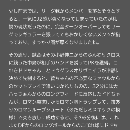
少し前までは、リーグ戦からメンバーを落とそうとす
ると、一気にJ2感が強くなってしまっていたのが札
幌の現状だったのに、完全ターンオーバーしてもリー
グでレギュラーを張っててもおかしくないメンツが揃
っており、すっかり層が厚くなりましたね。
その通り、試合はその小野伸二からのふんわりクロス
に競った中島が相手のハンドを誘ってPKを獲得。こ
れをドドちゃんことドウグラスオリヴェイラが冷静に
決めて先制すると、菅ちゃんの不必要なファウルから
のセットプレイで追いつかれたものの、32分には大
八っつぁんからのロングフィードに反応したドドちゃ
んが、ロマン裏抜けからロマン胸トラップして、技あ
りのロマンループシュート（※ただしミスキックの模
様）で突き放しに成功すると、その6分後には、これ
またDFからのロングボールからのこぼれ球にドドち