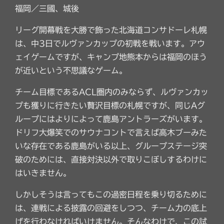
福岡／三國、城後
リーグ開幕戦を大勝で飾った北海道コンサドーレ札幌
は、中3日でルヴァンカップの初戦を戦います。アウ
ェイゲームですが、キャンプ地熊本からは福岡のほう
が近いという不思議なゲーム。
チーム目標であるACL圏内のみならず、ルヴァンカッ
プも獲りに行きたい贅沢目標の札幌ですが、同じAグ
ループにはよりによって鹿島アントラーズがいます。
ドリフ大爆笑でのサウナコントで言えば高木ブーみた
いな存在である鹿島がいる以上、グループステージ突
破のためには、直接対決以外で取りこぼしするわけに
はいきません。
しかしそうは言ってもこの過密日程を乗り切るために
は、連戦による披露の回避をしつつ、チーム力の底上
げを行わなければいけません。そんなわけで、この試