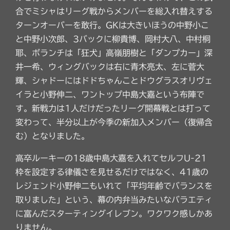
合でミシャはリーグ戦からメンバーを総入れ替えする
ターンオーバーを敢行。GKは大きいほうの中野小こ
と中野小次郎、3バックに柳貴博、岡村大八、中村桐
耶、ボランチは「狂犬」高嶺朋樹と「ダンプカー」深
井一希、ウィングバックは右に青木亮太、左に菅大
輝、シャドーにはドドちゃんことドウグラスオリヴェ
イラと小野伸二、ワントップ中島大嘉という布陣で
す。新戦力は1人だけだったリーグ開幕戦とは打って
変わって、半分以上が今季の新加入メンバー（復帰含
む）となりました。
高卒ルーキーの18歳中島大嘉を入れてセルフU-21
枠を設定する律儀さを見せるだけではなく、41歳の
レジェンド小野伸二もいれて「平均年齢でバランスを
取りました」という、幕の内弁当みたいなバラエティ
に富んだスターティングイレブン。ワクワク感しかあ
りません。