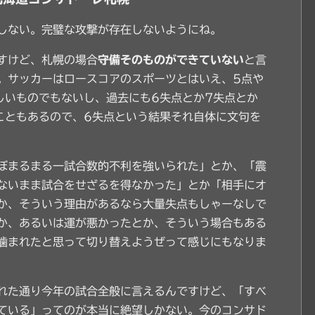
しない。完璧な攻撃が存在しないようにね。
すけど、札幌の場合
守備そのものができていない
と言
。サッカーはロースコアのスポーツとはいえ、5点や
しいものでもないし、過去にも6失点とか7失点とか
こともあるので、6失点という結果それ自体に文句を
ぼまるまる一試合数的不利を強いられた」とか、「震
ないまま試合をせざるを得なかった」とか「相手にオ
か、そういう理由があるなら大量失点もしゃーなしで
か、あるいは運が悪かったとか、そういう場合もある
噛まれたと思って切り替えようぜって感じにもなりま
れた通り今年の試合全般に言えるんですけど、「すべ
ている」ってのが本当に絶望しかない。今のコンサド