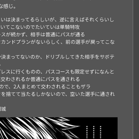
な感じ。
らいは決まってるらしいが、逆に言えばそれくらいし
ついてこないのでたいていは単騎特攻
レスが続かず、相手は普通にパスが通る
セカンドプランがないらしく、前の選手が戻ってこな
か決まってないのか、ドリブルしてきた相手をサボテ
る
プレスに行くものの、パスコースも限定せずになんと
に交わされるか普通にパスを通される
ので、2人まとめて交わされることもザラ
クを捨てて当たるしかないので、空いた選手に通され
開城