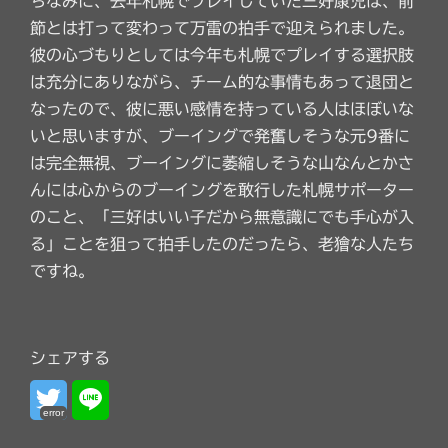
ちなみに、去年札幌でプレイしていた三好康児は、前
節とは打って変わって万雷の拍手で迎えられました。
彼の心づもりとしては今年も札幌でプレイする選択肢
は充分にありながら、チーム的な事情もあって退団と
なったので、彼に悪い感情を持っている人はほぼいな
いと思いますが、ブーイングで発奮しそうな元9番に
は完全無視、ブーイングに萎縮しそうな山なんとかさ
んには心からのブーイングを敢行した札幌サポーター
のこと、「三好はいい子だから無意識にでも手心が入
る」ことを狙って拍手したのだったら、老獪な人たち
ですね。
シェアする
error