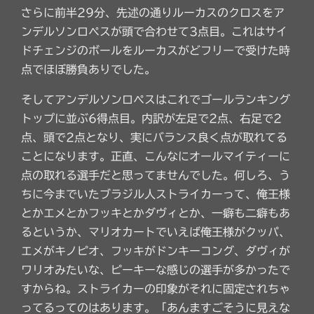
さらに前半29分、先述の通りルーカスのクロスをア
ンデルソンロペスが頭で合わせて3点目。これはサイ
ドチェンジのボールをルーカスがどフリーで受けた時
点でほぼ勝負ありでした。
そしてアンデルソンロペスはこれでゴールランキング
トップに並ぶ6得点目。内訳が左足で2点、右足で2
点、頭で2点となり、実にバランス良く点が取れてる
ことになります。正直、こんなにオールマイティーに
点の取れる選手だと思ってませんでした。何しろ、う
ちに今までいたブラジル人ストライカーって、俺王様
とかエメとかフッキとかダヴィとか、一癖も二癖もあ
るというか、マリオカートでいえば俺王様がクッパ、
エメがキノピオ、フッキがドンキーコング、ダヴィが
ワリオみたいな、ピーキーな感じの選手が多かったで
すからね。ストライカーの印象がそれに固定されちゃ
ってるってのはあります。「あんますごそうに見えな