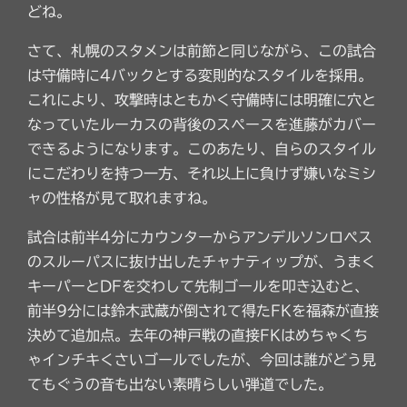
どね。
さて、札幌のスタメンは前節と同じながら、この試合
は守備時に4バックとする変則的なスタイルを採用。
これにより、攻撃時はともかく守備時には明確に穴と
なっていたルーカスの背後のスペースを進藤がカバー
できるようになります。このあたり、自らのスタイル
にこだわりを持つ一方、それ以上に負けず嫌いなミシ
ャの性格が見て取れますね。
試合は前半4分にカウンターからアンデルソンロペス
のスルーパスに抜け出したチャナティップが、うまく
キーパーとDFを交わして先制ゴールを叩き込むと、
前半9分には鈴木武蔵が倒されて得たFKを福森が直接
決めて追加点。去年の神戸戦の直接FKはめちゃくち
ゃインチキくさいゴールでしたが、今回は誰がどう見
てもぐうの音も出ない素晴らしい弾道でした。