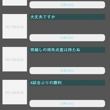
記事を読む
大丈夫ですか
ハワイでの第二次キャンプを行っている北海道コン
サドーレは、2月9日から行われるパシフィックリム
カップに先立って、参加チームとのテストマッチを...
記事を読む
宵越しの得失点差は持たぬ
2019YBCルヴァンカップグループステージAグループ
第5節 北海道コンサドーレ札幌 0-4 横浜F・マリノス
得点者：札／なし 横／...
記事を読む
4試合ぶりの勝利
2019明治安田生命J1リーグ第14節 北海道コンサドー
レ札幌 1-0 サンフレッチェ広島 得点者：札／早坂良
太（63’） 広／なし ...
記事を読む