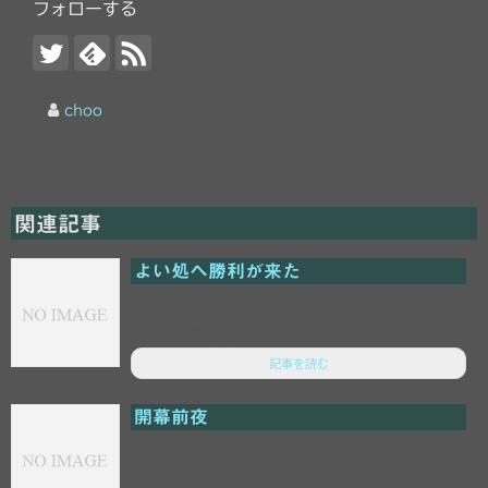
フォローする
choo
関連記事
よい処へ勝利が来た
明治安田J2リーグ第5節（2025年3月15日・ソユース
タジアム） ブラウブリッツ秋田 1-3 北海道コンサ
ドーレ札幌 今節はブラウ...
記事を読む
開幕前夜
まだ夜ではない（もう夜ということにして帰りた
い）。 いよいよ今週末、Jリーグが開幕します。い
や、正確に言えばJ1とJ2が開幕、ですね。...