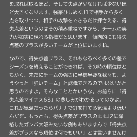
を取れば取るほど、そして失点が少なければ少ないほ
ど大きくなります。強豪ひしめくJ1で相手から多く
点を取りつつ、相手の攻撃をできるだけ押さえる、得
失点差というのはその積み重ねですから、チームの実
力が如実に現れる指標だと思います。傾向的にも得失
点差のプラスが多いチームが上位にいますね。
なので、得失点差プラス、それもなるべく多くの差で
シーズンを終えることができれば、その時の順位はと
もかく、未だにチームの強さに半信半疑な我々も、よ
うやっと「強いチーム」と認識できるのではないかと
思うのですよ。そんなこととかいうな。お前らに「得
失点差マイナス63」の悲しみがわかるってのかよ。
これが気温だったらバナナで釘を打てる気温より低い
んだぞ。もっとも、得失点差がプラスのままJ2に降
格したガンバ大阪みたいな例もありますんで「得失点
差がプラスなら順位は何でもいい」とは言いませんけ