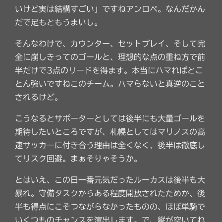
いけど実は結構すごい」ですねアンロペ。なんだかん
だで足もともうまいし。
そんなわけで、カウンター、セットプレイ、そして完
全に崩しきってのゴールと、理想的な点の重ね方で前
半だけで3点のリードを得ます。本当にハマればとこ
とん強いですねこのチーム。ハマらないと真逆のこと
されるけど。
こうなるとサポーターとしては後半にも大量ゴールを
期待したいところですが、札幌としてはマリノスの高
速サッカーに付き合う理由は全くなく、後半は徹底し
てリスク回避。まぁそりゃそうか。
とはいえ、この日一番元気だったルーカスは後半も大
暴れ。守備タスクからある程度開放されたためか、後
半も得点にこそつながらなかったものの、ほぼ単騎で
いくつものチャンスを演出します。で、縦が空いてれ