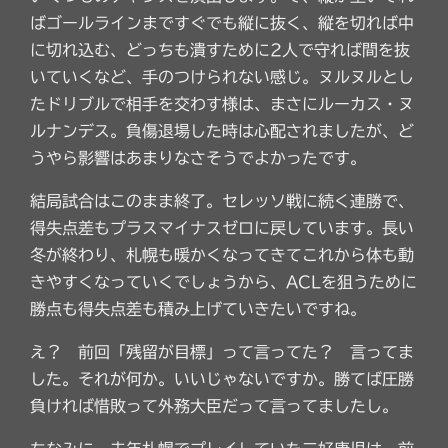
ばゴールラインまですぐでも縦に抜く、縦を切れば中
に切れ込む、どっちも潰すために2人で守れば間を抜
いていくなど、手のつけられない感じ。ヌルヌルとし
たドリブルで相手を交わす様は、まさにルーカス・ヌ
ルナンデス。負傷退場した時は心配されましたが、ど
うやら影響はあまりなさそうでよかったです。
結局試合はこのまま終了。セレッソ戦に続く連勝で、
得失点差もプラスマイナスゼロに戻しています。長い
冬が終わり、札幌も暖かくなってきてこれから体も動
きやすくなっていくでしょうから、ACLを狙うために
勝点も得失点差も積み上げていきたいですね。
え？ 前回「残留が目標」って言ってた？ 言ってま
した。それが何か。いいじゃないですか。勝てば圧勝
負ければ惜敗って外務大臣だって言ってましたし。