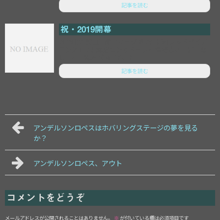
記事を読む
祝・2019開幕
2019明治安田生命J1リーグ 第2節 浦和レッドダイア
モンズ 0-2 北海道コンサドーレ札幌 得点者：浦／な
し 札／鈴木武蔵（2’、2...
記事を読む
アンデルソンロペスはホバリングステージの夢を見る
か？
アンデルソンロペス、アウト
コメントをどうぞ
メールアドレスが公開されることはありません。
※
が付いている欄は必須項目です