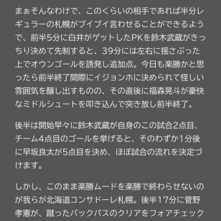
まぁそんなわけで、このくらいの相手であれば半分レ
ギュラーの札幌がブイブイ言わせることができるよう
で、前半5分に白井がゲットしたPKを鈴木武蔵がきっ
ちり決めて先制すると、39分には左右に揺さぶった
上でオウンゴールを誘発し追加点。今日も楽勝かと思
ったら前半終了間際にイジョンホに決められて怪しい
雰囲気を醸し出すものの、その直後に福森晃斗が豪快
なミドルシュートを叩き込んで突き放し前半終了。
後半は開始早々に鈴木武蔵が自身のこの試合2点目、
チーム4点目のゴールを挙げると、そのわずか1分後
に早坂良太が5点目を決め、ほぼ試合の流れを決定づ
けます。
しかし、このまま楽勝ムードを楽勝で終わらせないの
が我らが北海道コンサドーレ札幌。後半17分に菅野
孝憲が、蹴ったバックパスのクリアをフォアチェック