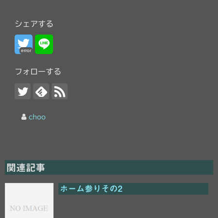
シェアする
error
フォローする
choo
関連記事
ホーム参りその2
2019明治安田生命J1リーグ第22節 北海道コンサドー
レ札幌 1-1 浦和レッズ 得点者：札／鈴木武蔵
（68’） 浦／エヴェルトン（5...