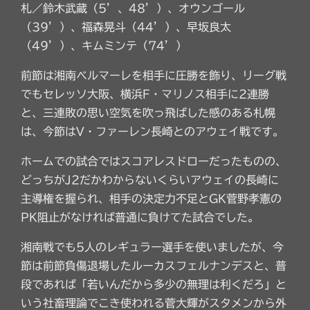
札／鈴木武蔵（5’、48’）、オウンゴール
（39’）、福森晃斗（44’）、早坂良太
（49’）、キムミンテ（74’）
前節は湘南ベルマーレを相手に圧勝を飾り、リーグ戦
でもセレッソ大阪、横浜F・マリノス相手に2連勝
と、三連敗の思い空気を吹っ飛ばした感のある札幌
は、今節はV・ファーレン長崎とのアウェイ戦です。
ホームでの試合ではスコアレスドローだったものの、
どっちがJ2だかわからないくらいアウェイの長崎に
主導権を握られ、相手の決定力不足とGK菅野孝憲の
PK阻止がなければ普通に負けてた試合でした。
湘南戦でも5人のレギュラー選手を使いましたが、今
節は前節負傷退場したルーカスフェルナンデスと、普
段であれば「若いんだから多少の無理は利くだろ」と
いう社畜理論でこき使われる菅大輝がスタメンから外