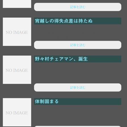
記事を読む
宵越しの得失点差は持たぬ
2019YBCルヴァンカップグループステージAグループ
第5節 北海道コンサドーレ札幌 0-4 横浜F・マリノス
得点者：札／なし 横／...
記事を読む
野々村チェアマン、誕生
以前からほぼほぼ既成事実としてまことしやかに語
り継がれていた、北海道コンサドーレ札幌の「オレ
のノノ」こと野々村芳和元社長（現会長）のJリー
グ...
記事を読む
体制固まる
もともとコンサドーレというチームは、積極的な補
強をあまりやらない傾向が強いチームでした。まぁ
昔は「積極補強したくてもお金がないので無理」と
い...