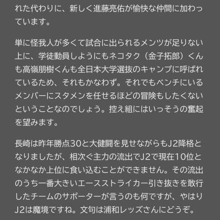
れた代わりに、新しく進藤亮佑が愉快な仲間に加わっ
ています。
単に怪我人が多くて試合に出られるメンツが足りない
上に、学徒動員しようにもネコタク（金子拓郎）くん
も高嶺朋樹くんも全日本大学選抜のキャンプに呼ばれ
ているため、それもかなわず。それでもベンチにいる
メンバーにスタメンを任せるほどの冒険もしたくない
ということなのでしょう。控え組にはいっそうの奮起
を望みます。
長崎は昨年勝点30と大健闘を見せながらもJ2降格と
なりましたが、相次ぐ主力の流出でJ2で現在10位と
なかなか上位に食い込むことができません。その流出
のうち一番大きいエースストライカー引き抜きを敢行
したチームのサポーターが言うのも何ですが、やはり
J2は魔境ですね。文句は浦和レッズさんにどうぞ。